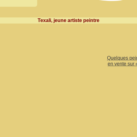
Texali, jeune artiste peintre
Quelques pein
en vente sur «