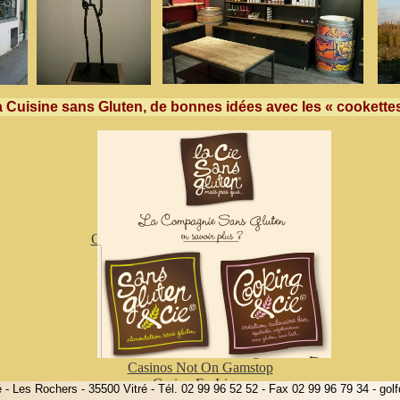
 Cuisine sans Gluten, de bonnes idées avec les « cookette
Best of the web
Casino En Ligne Fiable Retrait Rapide
Casino En Ligne
Meilleur Casino En Ligne France
Meilleur Casino En Ligne
Casino En Ligne France
Meilleur Casino En Ligne
Casino En Ligne France
Meilleur Casino En Ligne
Casinos Not On Gamstop
Casino En Ligne
 -
Les Rochers -
35500 Vitré -
Tél. 02 99 96 52 52 -
Fax 02 99 96 79 34 -
gol
Meilleur Casino En Ligne France