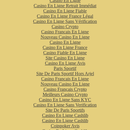
Casino En Ligne
Casino En Ligne Retrait Immédiat
Casino En Ligne Fiable
Casino En Ligne France Légal
Casino En Ligne Sans Vérification
Casino Crypto
Casino Francais En Ligne
Nouveau Casino En Ligne
Casino En Ligne
Casino En Ligne France
Casino Fiable En Ligne
Site Casino En Ligne
Casino En Ligne Avis
Paris Sportif
Site De Paris Sportif Hors Arjel
Casino Francais En Ligne
Nouveau Casino En Ligne
Casino Français Crypto
Meilleurs Casino Crypto
Casino En Ligne Sans KYC
Casino En Ligne Sans Verification
Site De Paris Sportifs
Casino En Ligne Cashlib
Casino En Ligne Cashlib
Coinpoker Avis