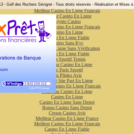
3 -
Golf des Rochers Sévigné -
Tous droits réservés -
Réalisation et Mises à 
Casino En Ligne
Meilleur Casino En Ligne Français
Meilleur Casino En Ligne
Crypto Casino
Meilleur Casino En Ligne Francais
Casino En Ligne
Casino En Ligne Fiable
Casino Sans Kyc
Casino En Ligne Sans Vérification
Casino En Ligne Fiable
Paris Sportif Tennis
Nouveau Casino En Ligne
Ufc Paris Sportif
Jeu Plinko Avis
Meilleur Site Pari En Ligne
Nouveau Casino En Ligne Francais
Nouveau Casino En Ligne
Casino En Ligne
Casino En Ligne Sans Depot
Bonus Casino Sans Depot
Cresus Casino Avis
Meilleur Casino En Ligne France
Meilleur Casino En Ligne Français
Casino En Ligne Fiable