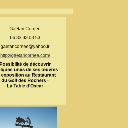
Gaëtan Cornée
06 33 33 03 53
gaetancornee@yahoo.fr
http://gaetancornee.com/
Possibilité de découvrir
lques-
unes de ses œuvres
 exposition au Restaurant
du Golf des Rochers -
La Table d’Oscar