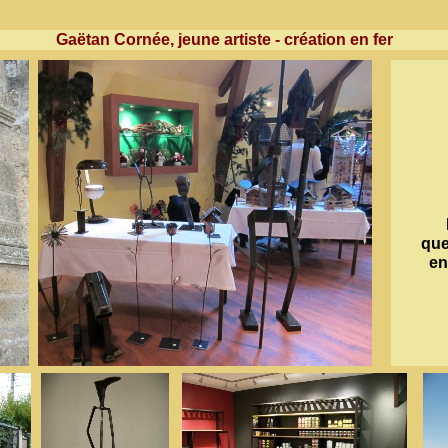
Gaëtan Cornée, jeune artiste -
création en fer
que
en