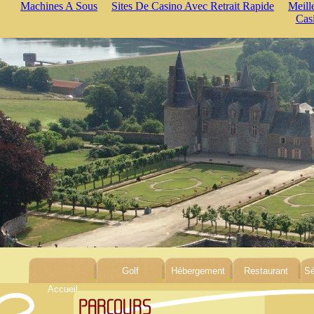
Machines A Sous
Sites De Casino Avec Retrait Rapide
Meill
Cas
Golf
Hébergement
Restaurant
Sé
Accueil