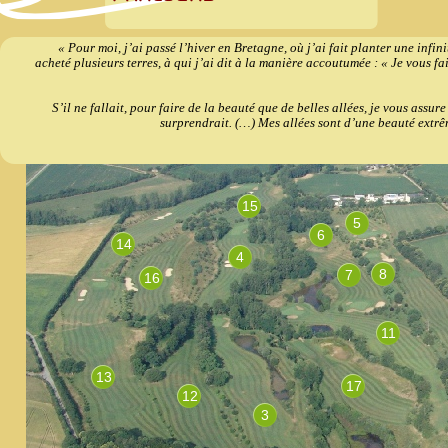
« Pour moi, j’ai passé l’hiver en Bretagne, où j’ai fait planter une infini
acheté plusieurs terres, à qui j’ai dit à la manière accoutumée : « Je vous f
S’il ne fallait, pour faire de la beauté que de belles allées, je vous assure
surprendrait. (…) Mes allées sont d’une beauté extrê
15
5
6
14
4
8
7
16
11
13
17
12
3