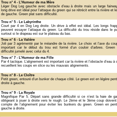
Trou n° 4 -
L’Humeur de ma Mère
Léger Dog Leg gauche avec obstacle d’eau à droite mais un large fairwa
long drive est idéal pour l’attaque du green qui se rétrécit entre la rivière et l
de gauche. Green plat sans difficulté.
Trou n° 5 -
Le Labyrinthe
Court par 4 en Dog Leg droite. Un drive à effet est idéal. Les longs frap
peuvent essayer l’attaque du green. La difficulté du trou réside dans le pu
surtout si le drapeau est sur le plateau du bas.
Trou n° 6 -
La Valière
Joli par 3 agrémenté par le méandre de la rivière. Le choix et l’axe du cou
important car le début du trou est formé d’un couloir d’arbres. Green
difficulté jumelé avec celui du 4.
Trou n° 7 -
L’Humeur de ma Fille
Par 4 tactique. L’alignement est important car la rivière et l’obstacle d’eau à 
recueillent les coups en slice ou les mauvais alignements.
Trou n° 8 -
Le Cloître
Petit green, entouré d’un bunker de chaque côté. Le green est en légère pen
droite à gauche.
Trou n° 9 -
La Royale
Magnifique Par 5. Départ sans grande difficulté si ce n’est la haie de g
obligeant à jouer à droite vers le rough. Le 2ème et le 3ème coup doivent 
compte de l’alignement pour éviter les bunkers du green. Green en pen
gauche à droite.