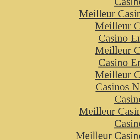
Casin
Meilleur Casi
Meilleur 
Casino E
Meilleur 
Casino E
Meilleur 
Casinos 
Casin
Meilleur Casi
Casin
Meilleur Casin