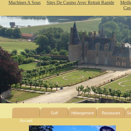
Machines A Sous
Sites De Casino Avec Retrait Rapide
Meill
Cas
Golf
Hébergement
Restaurant
Sé
Accueil