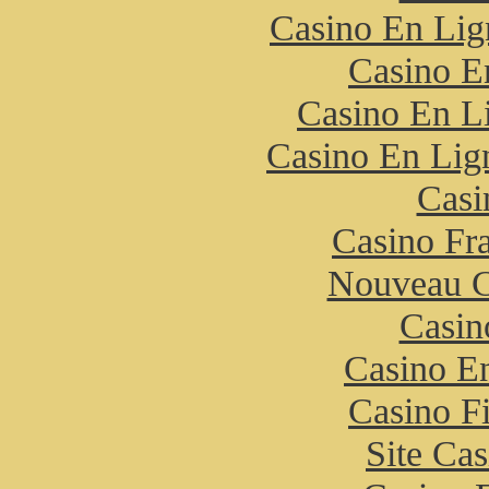
Casino En Lig
Casino E
Casino En L
Casino En Lign
Casi
Casino Fr
Nouveau C
Casin
Casino E
Casino F
Site Ca