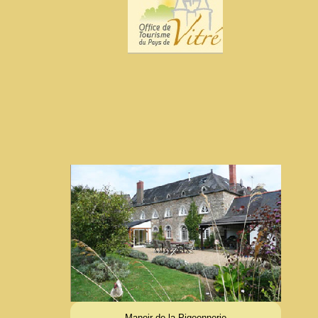
Manoir de la Pigeonnerie