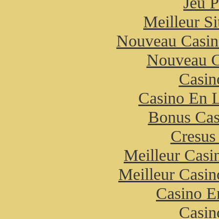
Jeu P
Meilleur Si
Nouveau Casin
Nouveau C
Casin
Casino En 
Bonus Cas
Cresus
Meilleur Casi
Meilleur Casin
Casino E
Casin