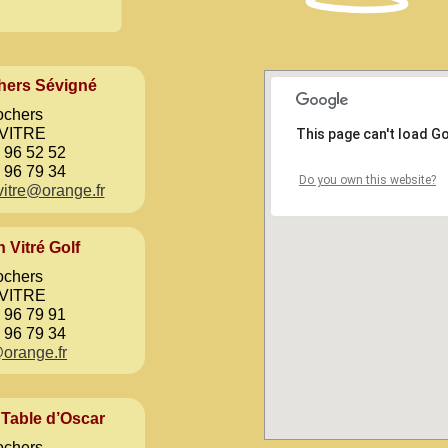
hers Sévigné
ochers
 VITRE
This page can't load G
9 96 52 52
 96 79 34
Do you own this website?
vitre@orange.fr
 Vitré Golf
ochers
 VITRE
9 96 79 91
 96 79 34
@orange.fr
 Table d’Oscar
ochers