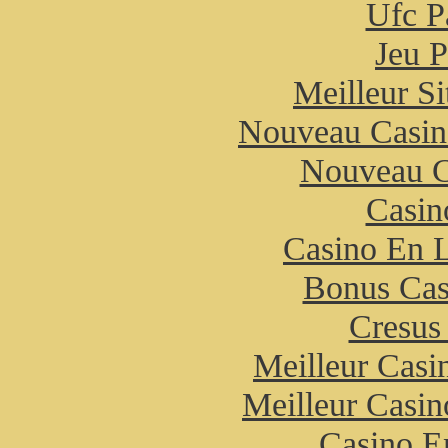
Ufc Pa
Jeu P
Meilleur Si
Nouveau Casin
Nouveau C
Casin
Casino En 
Bonus Cas
Cresus
Meilleur Casi
Meilleur Casin
Casino E