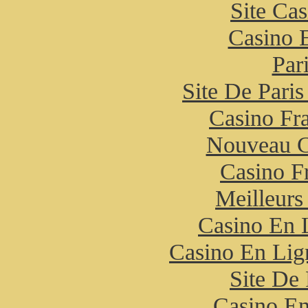
Site Ca
Casino 
Pari
Site De Paris
Casino Fr
Nouveau C
Casino F
Meilleurs
Casino En 
Casino En Lign
Site De 
Casino En