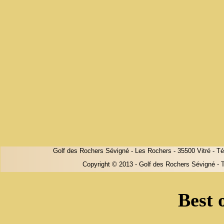
Golf des Rochers Sévigné -
Les Rochers -
35500 Vitré -
Tél
Copyright © 2013 -
Golf des Rochers Sévigné -
T
Best 