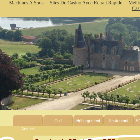
Machines A Sous
Sites De Casino Avec Retrait Rapide
Meill
Cas
Golf
Hébergement
Restaurant
Sé
Accueil